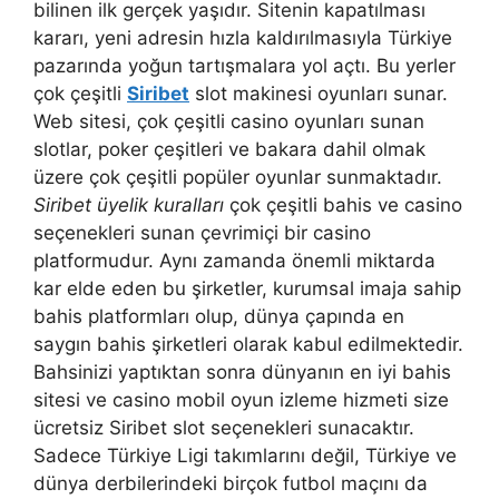
bilinen ilk gerçek yaşıdır. Sitenin kapatılması
kararı, yeni adresin hızla kaldırılmasıyla Türkiye
pazarında yoğun tartışmalara yol açtı. Bu yerler
çok çeşitli
Siribet
slot makinesi oyunları sunar.
Web sitesi, çok çeşitli casino oyunları sunan
slotlar, poker çeşitleri ve bakara dahil olmak
üzere çok çeşitli popüler oyunlar sunmaktadır.
Siribet üyelik kuralları
çok çeşitli bahis ve casino
seçenekleri sunan çevrimiçi bir casino
platformudur. Aynı zamanda önemli miktarda
kar elde eden bu şirketler, kurumsal imaja sahip
bahis platformları olup, dünya çapında en
saygın bahis şirketleri olarak kabul edilmektedir.
Bahsinizi yaptıktan sonra dünyanın en iyi bahis
sitesi ve casino mobil oyun izleme hizmeti size
ücretsiz Siribet slot seçenekleri sunacaktır.
Sadece Türkiye Ligi takımlarını değil, Türkiye ve
dünya derbilerindeki birçok futbol maçını da