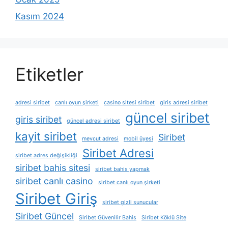
Kasım 2024
Etiketler
adresi siribet
canlı oyun şirketi
casino sitesi siribet
giris adresi siribet
güncel siribet
giris siribet
güncel adresi siribet
kayit siribet
Siribet
mevcut adresi
mobil üyesi
Siribet Adresi
siribet adres değişikliği
siribet bahis sitesi
siribet bahis yapmak
siribet canlı casino
siribet canlı oyun şirketi
Siribet Giriş
siribet gizli sunucular
Siribet Güncel
Siribet Güvenilir Bahis
Siribet Köklü Site