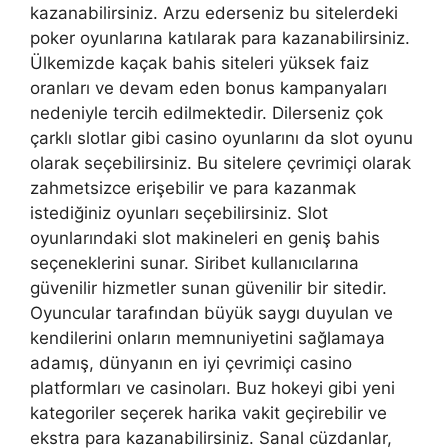
kazanabilirsiniz. Arzu ederseniz bu sitelerdeki
poker oyunlarına katılarak para kazanabilirsiniz.
Ülkemizde kaçak bahis siteleri yüksek faiz
oranları ve devam eden bonus kampanyaları
nedeniyle tercih edilmektedir. Dilerseniz çok
çarklı slotlar gibi casino oyunlarını da slot oyunu
olarak seçebilirsiniz. Bu sitelere çevrimiçi olarak
zahmetsizce erişebilir ve para kazanmak
istediğiniz oyunları seçebilirsiniz. Slot
oyunlarındaki slot makineleri en geniş bahis
seçeneklerini sunar. Siribet kullanıcılarına
güvenilir hizmetler sunan güvenilir bir sitedir.
Oyuncular tarafından büyük saygı duyulan ve
kendilerini onların memnuniyetini sağlamaya
adamış, dünyanın en iyi çevrimiçi casino
platformları ve casinoları. Buz hokeyi gibi yeni
kategoriler seçerek harika vakit geçirebilir ve
ekstra para kazanabilirsiniz. Sanal cüzdanlar,