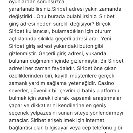
oyunlardan sorunsuzca
yararlanabilirsiniz.Siribet adresi yakın zamanda
değiştirildi. Onu burada bulabilirsiniz. Siribet
giriş adresi neden sürekli değişiyor? Birçok
Siribet kullanıcısı, bulamadıkları için oturum
açtıklarında sıklıkla geçerli adresi arar. Yeni
Siribet giriş adresi yukarıdaki buton gibi
gizlenmiştir. Geçerli giriş adresi, yukarıda
bulunan düğmenin içinde gizlenmiştir. Bir Siribet
adresi her zaman faydalıdır. Siribet öne çıkan
özelliklerinden biri, kayıtlı müşterilere gerçek
zamanlı yardım sağlama yeteneğidir. Casino
severler, güvenilir bir çevrimiçi bahis platformu
bulmak için sürekli olarak kapsamlı araştırmalar
yapar ve dikkatlerini kendilerine en geniş
seçenek yelpazesini sunan siteye yönlendirmeyi
amaçlar. Siribet erişebilmek için internet
bağlantısı olan bilgisayar veya cep telefonu gibi