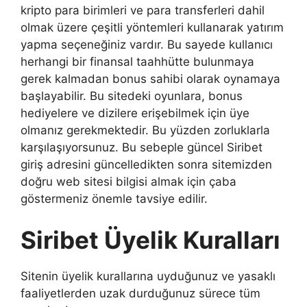
kripto para birimleri ve para transferleri dahil
olmak üzere çeşitli yöntemleri kullanarak yatırım
yapma seçeneğiniz vardır. Bu sayede kullanıcı
herhangi bir finansal taahhütte bulunmaya
gerek kalmadan bonus sahibi olarak oynamaya
başlayabilir. Bu sitedeki oyunlara, bonus
hediyelere ve dizilere erişebilmek için üye
olmanız gerekmektedir. Bu yüzden zorluklarla
karşılaşıyorsunuz. Bu sebeple güncel Siribet
giriş adresini güncelledikten sonra sitemizden
doğru web sitesi bilgisi almak için çaba
göstermeniz önemle tavsiye edilir.
Siribet Üyelik Kuralları
Sitenin üyelik kurallarına uyduğunuz ve yasaklı
faaliyetlerden uzak durduğunuz sürece tüm