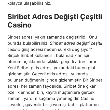
kolayca ulaşabilirsiniz.
Siribet Adres Değişti Çeşitli
Casino
Siribet adresi yakın zamanda değiştirildi. Onu
burada bulabilirsiniz.
Siribet adres değişti çeşitli
casino
giriş adresi neden sürekli değişiyor?
Birçok Siribet kullanıcısı, bulamadıkları için
oturum açtıklarında sıklıkla geçerli adresi arar.
Yeni Siribet giriş adresi yukarıdaki buton gibi
gizlenmiştir. Geçerli giriş adresi, yukarıda
bulunan düğmenin içinde gizlenmiştir. Bir Siribet
adresi her zaman faydalıdır. Siribet öne çıkan
özelliklerinden biri, kayıtlı müşterilere gerçek
zamanlı yardım sağlama yeteneğidir. Casino
severler, güvenilir bir çevrimiçi bahis platformu