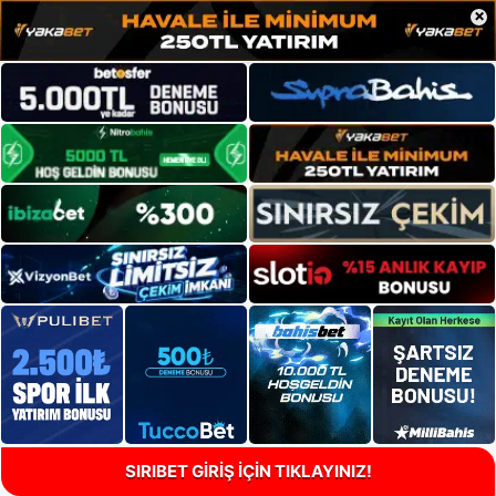
×
SIRIBET GİRİŞ İÇİN TIKLAYINIZ!