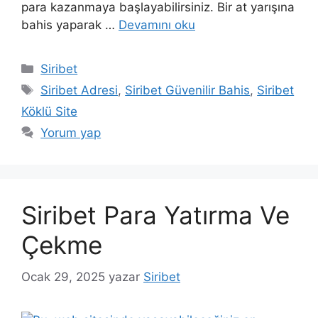
para kazanmaya başlayabilirsiniz. Bir at yarışına
bahis yaparak …
Devamını oku
Kategoriler
Siribet
Etiketler
Siribet Adresi
,
Siribet Güvenilir Bahis
,
Siribet
Köklü Site
Yorum yap
Siribet Para Yatırma Ve
Çekme
Ocak 29, 2025
yazar
Siribet