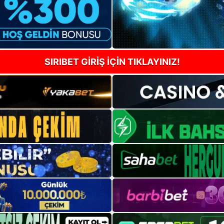
SIRIBET GİRİŞ İÇİN TIKLAYINIZ!