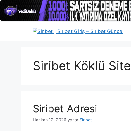
İçeriğe
atla
Siribet Köklü Site
Siribet Adresi
Haziran 12, 2026
yazar
Siribet