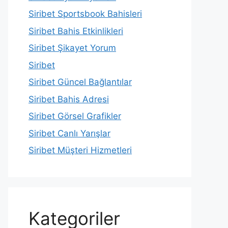
Siribet Sportsbook Bahisleri
Siribet Bahis Etkinlikleri
Siribet Şikayet Yorum
Siribet
Siribet Güncel Bağlantılar
Siribet Bahis Adresi
Siribet Görsel Grafikler
Siribet Canlı Yarışlar
Siribet Müşteri Hizmetleri
Kategoriler