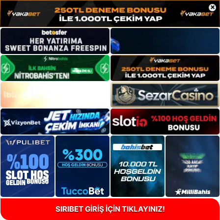
×
SIRIBET GİRİŞ İÇİN TIKLAYINIZ!