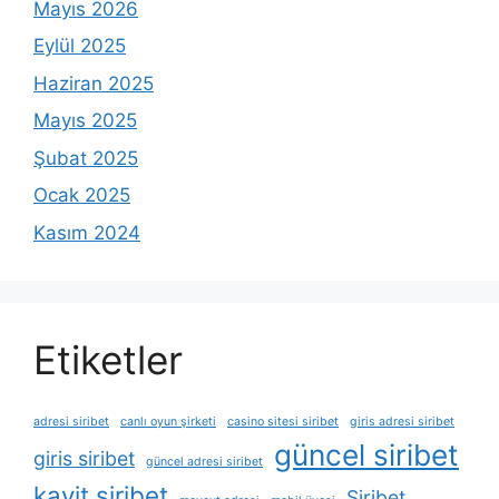
Mayıs 2026
Eylül 2025
Haziran 2025
Mayıs 2025
Şubat 2025
Ocak 2025
Kasım 2024
Etiketler
adresi siribet
canlı oyun şirketi
casino sitesi siribet
giris adresi siribet
güncel siribet
giris siribet
güncel adresi siribet
kayit siribet
Siribet