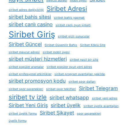
mevcut adresi
mobil üyesi
Siribet Adresi
siribet adres değişikliği
siribet bahis sitesi
siribet bahis yapmak
siribet canlı casino
siribet canlı oyun şirketi
Siribet Giriş
siribet gizli sunucular
Siribet Güncel
Siribet Güvenilir Bahis
Siribet Köklü Site
siribet mevcut adresi
siribet mobil üyesi
siribet müşteri hizmetleri
siribet nasil bir site
siribet popüler aramalar
siribet popüler oyun yeni adres
siribet profesyonel etkinlikler
siribet program avantajları şekilde
siribet promosyon kodu
siribet spor dalları
Siribet Telegram
siribet spor seçenekleri
siribet spor teklifleri
siribet tv izle
siribet whatsapp
siribet yeni adres
Siribet Yeni Giriş
siribet üyelik
siribet üyelik avantajları
Siribet Şikayet
siribet üyelik formu
spor seçenekleri
üyelik formu