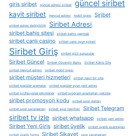
güncel siribet
giris siribet
güncel adresi siribet
kayit siribet
Siribet
mevcut adresi
mobil üyesi
Siribet Adresi
siribet adres değişikliği
siribet bahis sitesi
siribet bahis yapmak
siribet canlı casino
siribet canlı oyun şirketi
Siribet Giriş
siribet gizli sunucular
Siribet Güncel
Siribet Güvenilir Bahis
Siribet Köklü Site
siribet mevcut adresi
siribet mobil üyesi
siribet müşteri hizmetleri
siribet nasil bir site
siribet popüler aramalar
siribet popüler oyun yeni adres
siribet profesyonel etkinlikler
siribet program avantajları şekilde
siribet promosyon kodu
siribet spor dalları
Siribet Telegram
siribet spor seçenekleri
siribet spor teklifleri
siribet tv izle
siribet whatsapp
siribet yeni adres
Siribet Yeni Giriş
siribet üyelik
siribet üyelik avantajları
Siribet Şikayet
siribet üyelik formu
spor seçenekleri