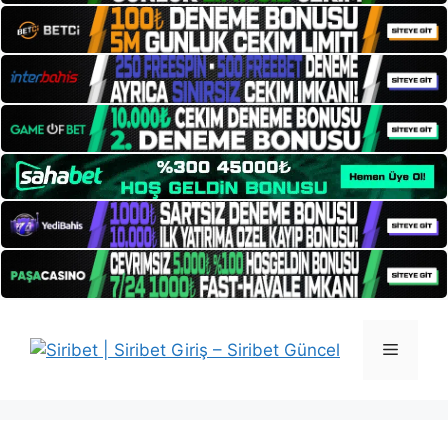
İçeriğe
atla
Menü