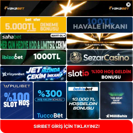
×
SIRIBET GİRİŞ İÇİN TIKLAYINIZ!