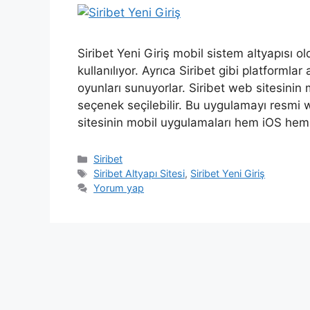
Siribet Yeni Giriş mobil sistem altyapısı o
kullanılıyor. Ayrıca Siribet gibi platformlar
oyunları sunuyorlar. Siribet web sitesini
seçenek seçilebilir. Bu uygulamayı resmi w
sitesinin mobil uygulamaları hem iOS he
Kategoriler
Siribet
Etiketler
Siribet Altyapı Sitesi
,
Siribet Yeni Giriş
Yorum yap