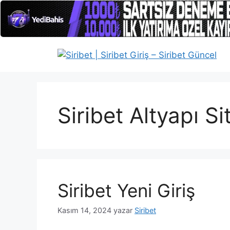
İçeriğe
atla
Siribet Altyapı Si
Siribet Yeni Giriş
Kasım 14, 2024
yazar
Siribet