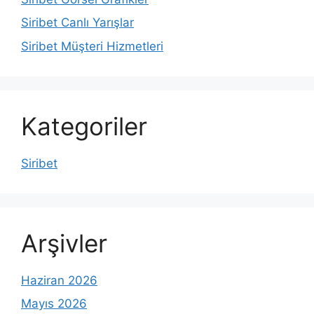
Siribet Canlı Yarışlar
Siribet Müşteri Hizmetleri
Kategoriler
Siribet
Arşivler
Haziran 2026
Mayıs 2026