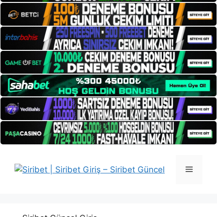
İçeriğe
atla
Menü