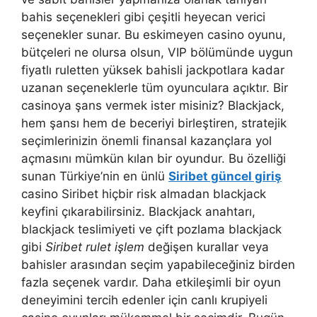
bahis seçenekleri gibi çeşitli heyecan verici
seçenekler sunar. Bu eskimeyen casino oyunu,
bütçeleri ne olursa olsun, VIP bölümünde uygun
fiyatlı ruletten yüksek bahisli jackpotlara kadar
uzanan seçeneklerle tüm oyunculara açıktır. Bir
casinoya şans vermek ister misiniz? Blackjack,
hem şansı hem de beceriyi birleştiren, stratejik
seçimlerinizin önemli finansal kazançlara yol
açmasını mümkün kılan bir oyundur. Bu özelliği
sunan Türkiye’nin en ünlü
Siribet güncel giriş
casino Siribet hiçbir risk almadan blackjack
keyfini çıkarabilirsiniz. Blackjack anahtarı,
blackjack teslimiyeti ve çift pozlama blackjack
gibi
Siribet rulet işlem
değişen kurallar veya
bahisler arasından seçim yapabileceğiniz birden
fazla seçenek vardır. Daha etkileşimli bir oyun
deneyimini tercih edenler için canlı krupiyeli