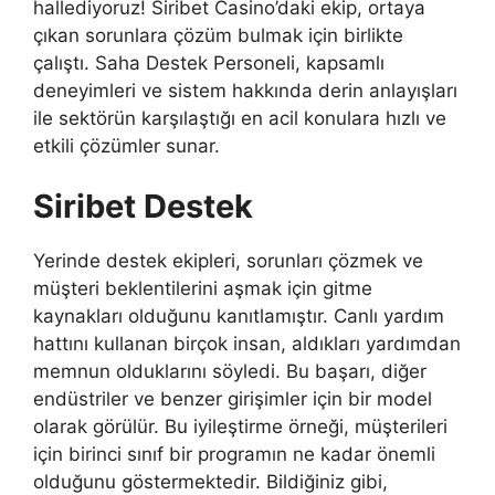
hallediyoruz! Siribet Casino’daki ekip, ortaya
çıkan sorunlara çözüm bulmak için birlikte
çalıştı. Saha Destek Personeli, kapsamlı
deneyimleri ve sistem hakkında derin anlayışları
ile sektörün karşılaştığı en acil konulara hızlı ve
etkili çözümler sunar.
Siribet Destek
Yerinde destek ekipleri, sorunları çözmek ve
müşteri beklentilerini aşmak için gitme
kaynakları olduğunu kanıtlamıştır. Canlı yardım
hattını kullanan birçok insan, aldıkları yardımdan
memnun olduklarını söyledi. Bu başarı, diğer
endüstriler ve benzer girişimler için bir model
olarak görülür. Bu iyileştirme örneği, müşterileri
için birinci sınıf bir programın ne kadar önemli
olduğunu göstermektedir. Bildiğiniz gibi,