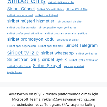
Siribet Giriş
siribet gizli sunucular
Siribet Güncel
Siribet Güvenilir Bahis
Siribet Köklü Site
siribet mevcut adresi
siribet mobil üyesi
siribet müşteri hizmetleri
siribet nasil bir site
siribet popüler aramalar
siribet popüler oyun yeni adres
siribet profesyonel etkinlikler
siribet program avantajları şekilde
siribet promosyon kodu
siribet spor dalları
Siribet Telegram
siribet spor seçenekleri
siribet spor teklifleri
siribet tv izle
siribet whatsapp
siribet yeni adres
Siribet Yeni Giriş
siribet üyelik
siribet üyelik avantajları
Siribet Şikayet
siribet üyelik formu
spor seçenekleri
üyelik formu
Avrasya'nın en büyük reklam platformunda olmak için
Microsoft Teams:
reklam@avrasyamarketing.com
adresimizden veya Telegram: @Avrasyamarketing