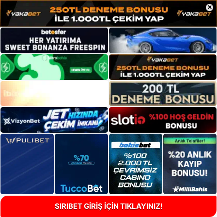
×
SIRIBET GİRİŞ İÇİN TIKLAYINIZ!