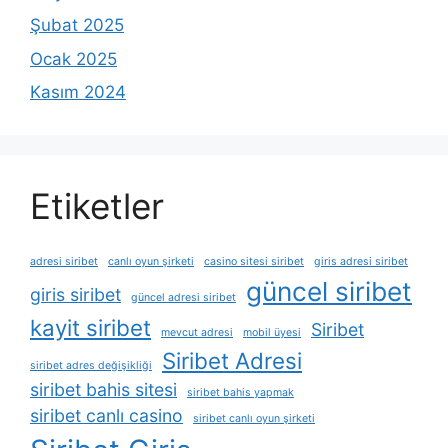
Şubat 2025
Ocak 2025
Kasım 2024
Etiketler
adresi siribet
canlı oyun şirketi
casino sitesi siribet
giris adresi siribet
güncel siribet
giris siribet
güncel adresi siribet
kayit siribet
Siribet
mevcut adresi
mobil üyesi
Siribet Adresi
siribet adres değişikliği
siribet bahis sitesi
siribet bahis yapmak
siribet canlı casino
siribet canlı oyun şirketi