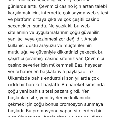
günlerde arttı. Çevrimiçi casino için artan talebi
karşılamak için, internette çok sayıda web sitesi
ve platform ortaya çıktı ve çok çeşitli casino
seçenekleri sundu. Ne yazık ki, bu web
sitelerinin ve uygulamalarının çoğu güvenilir,
yanıltıcı veya gezinmesi zor değildir. Ancak,
kullanıcı dostu arayüzü ve müşterilerinin
mutluluğu ve güveniyle dikkatinizi çekecek bu
şaşırtıcı çevrimiçi casino sitemiz var. Çevrimiçi
casino severler için mükemmel! Bazı heyecan
verici haberleri başkalarıyla paylaşabiliriz.
Ülkemizde bahis endüstrisi son yıllarda çok
ciddi bir hareket başlattı. Bu hareket sırasında
çoğu yeni bahis sitesi pazara girdi. Yeni
başlatılan site, yeni üyeler ve kullanıcılar
çekmek için çoğu bonus promosyon sunmaya
başladı. Bu promosyonu yapan sitelerden biri