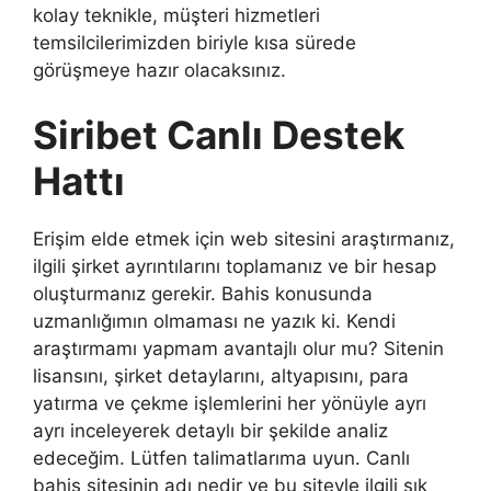
kolay teknikle, müşteri hizmetleri
temsilcilerimizden biriyle kısa sürede
görüşmeye hazır olacaksınız.
Siribet Canlı Destek
Hattı
Erişim elde etmek için web sitesini araştırmanız,
ilgili şirket ayrıntılarını toplamanız ve bir hesap
oluşturmanız gerekir. Bahis konusunda
uzmanlığımın olmaması ne yazık ki. Kendi
araştırmamı yapmam avantajlı olur mu? Sitenin
lisansını, şirket detaylarını, altyapısını, para
yatırma ve çekme işlemlerini her yönüyle ayrı
ayrı inceleyerek detaylı bir şekilde analiz
edeceğim. Lütfen talimatlarıma uyun. Canlı
bahis sitesinin adı nedir ve bu siteyle ilgili sık