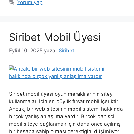
Yorum yap
Siribet Mobil Üyesi
Eylül 10, 2025
yazar
Siribet
Siribet mobil üyesi oyun meraklılarının siteyi
kullanmaları için en büyük fırsat mobil içeriktir.
Ancak, bir web sitesinin mobil sistemi hakkında
birçok yanlış anlaşılma vardır. Birçok bahisçi,
mobil siteye bağlanmak için daha önce açılmış
bir hesaba sahip olması gerektiğini düşünüyor.