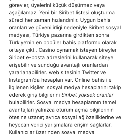
görevler, üyelerini küçük düşürmez veya
aşağılamaz. Yeni bir Siribet listesi oluşturma
süreci her zaman hızlandırılır. Uygun bahis
oranları ve güvenilirliği nedeniyle Siribet sosyal
medyası, Türkiye pazarına girdikten sonra
Türkiye’nin en popüler bahis platformu olarak
ortaya çıktı. Casino oynamak isteyen bireyler
Siribet e-posta adreslerini kullanarak siteye
erişebilir ve sunduğu avantajlı oranlardan
yararlanabilirler. web sitesinin Twitter ve
Instagram’da hesapları var. Online bahis ile
ilgilenen kişiler sosyal medya hesaplarını takip
ederek giriş bilgilerini
Siribet yüksek oranlar
bulabilirler. Sosyal medya hesaplarının temel
avantajları yalnızca oturum açma bilgilerinin
ötesine uzanır; ayrıca sosyal ağ özelliklerine ve
heyecan verici yarışmalara erişim sağlarlar.
Kullanıcılar üzerinden sosyal medya