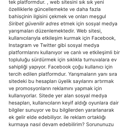
tek platformdur. , web sitesini sık sık yeni
özelliklerle güncellemekte ve daha fazla
bahisçinin ilgisini çekmek ve onları meşgul
Siribet güvenilir adres
etmek için sosyal medya
yarışmaları düzenlemektedir. Web sitesi,
kullanıcılarıyla etkileşim kurmak için Facebook,
Instagram ve Twitter gibi sosyal medya
platformlarını kullanıyor ve canlı ve etkileşimli bir
topluluğu sürdürmek için sıklıkla turnuvalara ev
sahipliği yapıyor. Facebook çoğu kullanıcı için
tercih edilen platformdur. Yarışmaların yanı sıra
sitedeki bu hesapları üyelik sayılarını artırmak
ve promosyonların reklamını yapmak için
kullanıyorlar. Sitede yer alan sosyal medya
hesapları, kullanıcıların keyif aldığı oyunlara dair
bilgiler sunuyor ve bu bilgilerden yararlanarak
ek gelir elde edebiliyor. ile reklam ortaklığı
kurmaya nasıl devam edebilirim? Sorununuzu