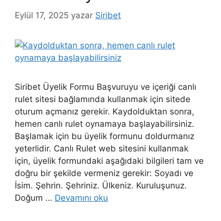
Eylül 17, 2025
yazar
Siribet
Siribet Üyelik Formu Başvuruyu ve içeriği canlı
rulet sitesi bağlamında kullanmak için sitede
oturum açmanız gerekir. Kaydolduktan sonra,
hemen canlı rulet oynamaya başlayabilirsiniz.
Başlamak için bu üyelik formunu doldurmanız
yeterlidir. Canlı Rulet web sitesini kullanmak
için, üyelik formundaki aşağıdaki bilgileri tam ve
doğru bir şekilde vermeniz gerekir: Soyadı ve
İsim. Şehrin. Şehriniz. Ülkeniz. Kuruluşunuz.
Doğum …
Devamını oku