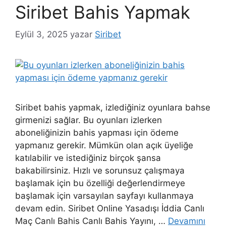
Siribet Bahis Yapmak
Eylül 3, 2025
yazar
Siribet
Siribet bahis yapmak, izlediğiniz oyunlara bahse
girmenizi sağlar. Bu oyunları izlerken
aboneliğinizin bahis yapması için ödeme
yapmanız gerekir. Mümkün olan açık üyeliğe
katılabilir ve istediğiniz birçok şansa
bakabilirsiniz. Hızlı ve sorunsuz çalışmaya
başlamak için bu özelliği değerlendirmeye
başlamak için varsayılan sayfayı kullanmaya
devam edin. Siribet Online Yasadışı İddia Canlı
Maç Canlı Bahis Canlı Bahis Yayını, …
Devamını