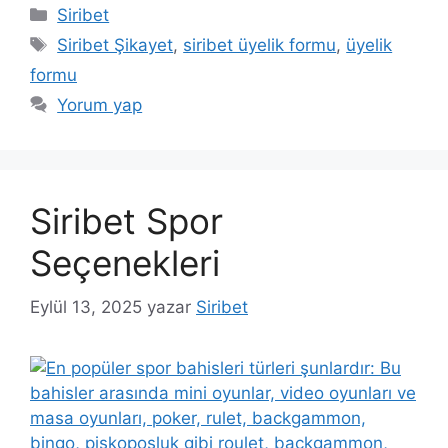
Kategoriler
Siribet
Etiketler
Siribet Şikayet
,
siribet üyelik formu
,
üyelik
formu
Yorum yap
Siribet Spor
Seçenekleri
Eylül 13, 2025
yazar
Siribet