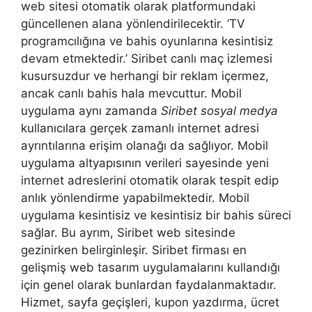
web sitesi otomatik olarak platformundaki
güncellenen alana yönlendirilecektir. ‘TV
programcılığına ve bahis oyunlarına kesintisiz
devam etmektedir.’ Siribet canlı maç izlemesi
kusursuzdur ve herhangi bir reklam içermez,
ancak canlı bahis hala mevcuttur. Mobil
uygulama aynı zamanda
Siribet sosyal medya
kullanıcılara gerçek zamanlı internet adresi
ayrıntılarına erişim olanağı da sağlıyor. Mobil
uygulama altyapısının verileri sayesinde yeni
internet adreslerini otomatik olarak tespit edip
anlık yönlendirme yapabilmektedir. Mobil
uygulama kesintisiz ve kesintisiz bir bahis süreci
sağlar. Bu ayrım, Siribet web sitesinde
gezinirken belirginleşir. Siribet firması en
gelişmiş web tasarım uygulamalarını kullandığı
için genel olarak bunlardan faydalanmaktadır.
Hizmet, sayfa geçişleri, kupon yazdırma, ücret